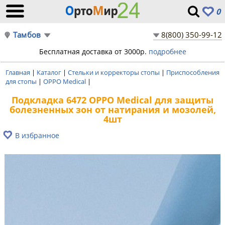
0
Тамбов
8(800) 350-99-12
Бесплатная доставка от 3000р.
подробнее
Главная
|
Каталог
|
Стельки и корректоры стопы
|
Приспособления
для стопы
|
OPPO Medical
|
Подкладка 6472 OPPO Medical для защиты
болезненных зон от натирания и мозолей,
4шт
В избранное